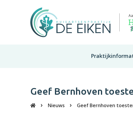
Aa
Praktijkinforma
Over de praktijk
Spoedgevallen
Geef Bernhoven toeste
Medewerkers
Nieuws
Geef Bernhoven toeste
Handig om te weten
Klachtenregeling