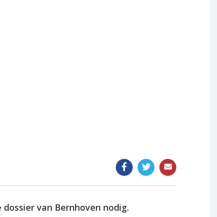
Uitslag van een onderzoek
Meting doorgeven
Reisvaccinatie
n
Medische verklaring of keuring
Spiraaltje laten plaatsen
Bloed laten prikken
Videoconsult
e dossier van Bernhoven nodig.