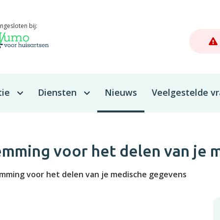
ngesloten bij:
tie
Diensten
Nieuws
Veelgestelde v
Zelf aan de slag
Afspraak maken
mming voor het delen van je 
Herhaalrecept bestellen
mming voor het delen van je medische gegevens
Een vraag stellen
Uw dossier inzien