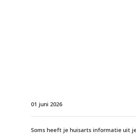
Huisregels
Urine onderzoek en
blaasontsteking
Toestemming regele
01 juni 2026
Soms heeft je huisarts informatie uit j